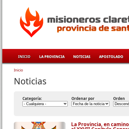
Pasar al contenido principal
INICIO
LA PROVINCIA
NOTICIAS
APOSTOLADO
Inicio
Se encuentra usted aquí
Noticias
Categoría:
Ordenar por
Orden
La Provincia, en camino