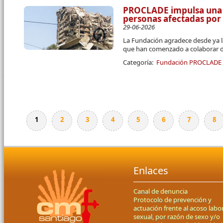
PROCLADE impulsa una 
personas afectadas por
29-06-2026
La Fundación agradece desde ya l
que han comenzado a colaborar d
Categoría:
Fundación PROCLADE
1
2
3
4
5
6
7
8
Páginas
Enlaces
Canal de denuncia
Protocolo de prevención y
actuación frente al acoso labor
sexual, por razón de sexo y/o