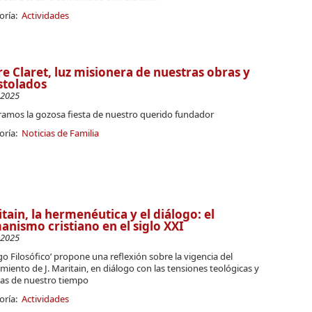
oría:
Actividades
e Claret, luz misionera de nuestras obras y
stolados
-2025
ramos la gozosa fiesta de nuestro querido fundador
oría:
Noticias de Familia
tain, la hermenéutica y el diálogo: el
nismo cristiano en el siglo XXI
-2025
go Filosófico’ propone una reflexión sobre la vigencia del
iento de J. Maritain, en diálogo con las tensiones teológicas y
cas de nuestro tiempo
oría:
Actividades