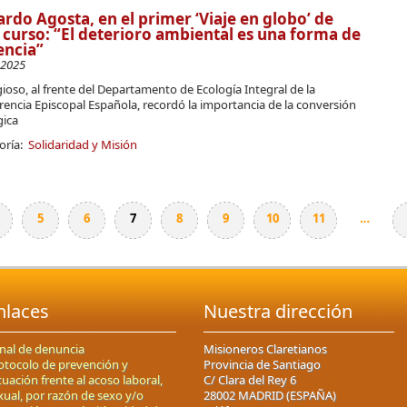
rdo Agosta, en el primer ‘Viaje en globo’ de
 curso: “El deterioro ambiental es una forma de
encia”
-2025
igioso, al frente del Departamento de Ecología Integral de la
encia Episcopal Española, recordó la importancia de la conversión
gica
oría:
Solidaridad y Misión
5
6
7
8
9
10
11
…
nlaces
Nuestra dirección
nal de denuncia
Misioneros Claretianos
otocolo de prevención y
Provincia de Santiago
tuación frente al acoso laboral,
C/ Clara del Rey 6
xual, por razón de sexo y/o
28002 MADRID (ESPAÑA)