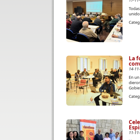
17-11
Todas
unido
Categ
La 
conv
14-11
En un
diero
Gobie
Categ
Cele
Espi
11-11