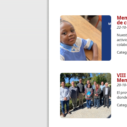
Memo
de c
22-10
Nuest
activi
colab
Categ
VIII
Men
20-10
El pro
donde
Categ