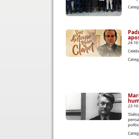
Categ
Padr
apo
24-10
Celeb
Categ
Mari
huma
23-10
‘Diálo
pensam
políti
Categ