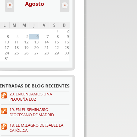
Agosto
«
»
L
M
M
J
V
S
D
1
2
3
4
5
6
7
8
9
10
11
12
13
14
15
16
17
18
19
20
21
22
23
24
25
26
27
28
29
30
31
ENTRADAS DE BLOG RECIENTES
20. ENCENDAMOS UNA
PEQUEÑA LUZ
19. EN EL SEMINARIO
DIOCESANO DE MADRID
18. EL MILAGRO DE ISABEL LA
CATÓLICA