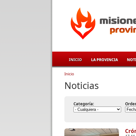
Pasar al contenido principal
INICIO
LA PROVINCIA
NOTI
Inicio
Se encuentra usted aqu
Noticias
Categoría:
Orde
Crón