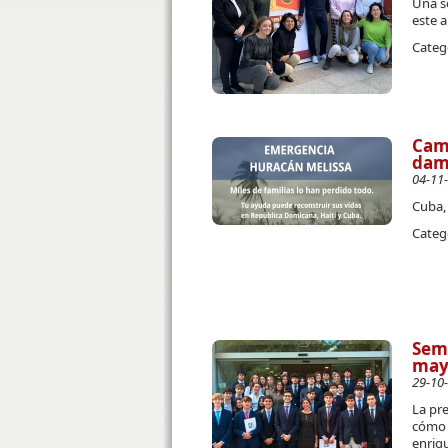
Una se
este a
Categ
Camp
damn
04-11
Cuba, 
Categ
Sema
may
29-10
La pre
cómo l
enriqu