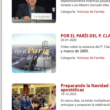
Repentinamente mientras pasaba u
Oviedo Luis Alberto Gonzalo Díez 
Categoría:
Noticias de Familia
POR EL PARÍS DEL P. CL
03-01-2026
Vídeo sobre la estancia del P. Cla
y marzo de 1869.
Categoría:
Noticias de Familia
Preparando la Navidad 
apostólicas
16-12-2025
En estos días, se están multiplic
anticipan y preparan la celebraci