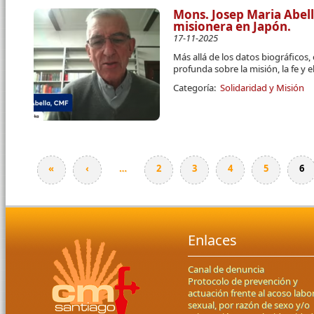
Mons. Josep Maria Abel
misionera en Japón.
17-11-2025
Más allá de los datos biográficos,
profunda sobre la misión, la fe y
Categoría:
Solidaridad y Misión
«
‹
…
2
3
4
5
6
Páginas
Enlaces
Canal de denuncia
Protocolo de prevención y
actuación frente al acoso labor
sexual, por razón de sexo y/o