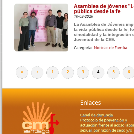
Asamblea de jóvenes “Lo
pública desde la fe
10-03-2026
La Asamblea de Jóvenes impul
la vida pública desde la fe, 
sinodalidad y la integración 
Juventud de la CEE.
Categoría:
Noticias de Familia
«
‹
1
2
3
4
5
6
Páginas
Enlaces
Canal de denuncia
Protocolo de prevención y
actuación frente al acoso labor
sexual, por razón de sexo y/o