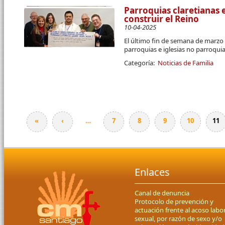
Parroquias claretianas
construir el Reino
10-04-2025
El último fin de semana de marzo 
parroquias e iglesias no parroqui
Categoría:
Noticias de Familia
«
‹
…
7
8
9
10
11
Páginas
Enlaces
Canal de denuncia
Protocolo de prevención y
actuación frente al acoso labor
sexual, por razón de sexo y/o