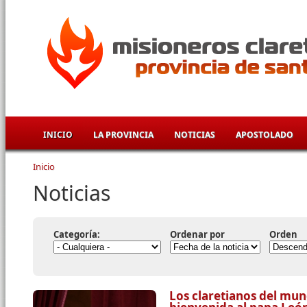
Pasar al contenido principal
INICIO
LA PROVINCIA
NOTICIAS
APOSTOLADO
Inicio
Se encuentra usted aquí
Noticias
Categoría:
Ordenar por
Orden
Los claretianos del mun