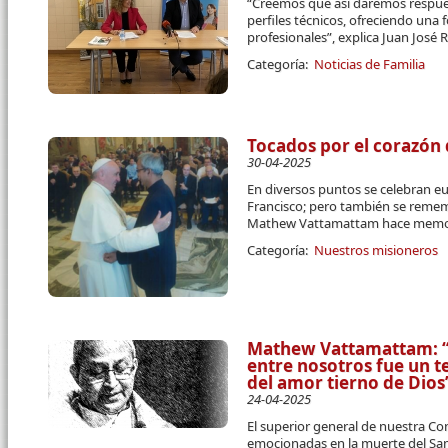
“Creemos que así daremos respue
perfiles técnicos, ofreciendo una 
profesionales”, explica Juan José R
Categoría:
Noticias de Familia
Tocados por el corazón 
30-04-2025
En diversos puntos se celebran eu
Francisco; pero también se remem
Mathew Vattamattam hace memori
Categoría:
Nuestros misioneros
Mathew Vattamattam: “E
entre nosotros fue un t
del amor tierno de Dios
24-04-2025
El superior general de nuestra C
emocionadas en la muerte del Sa