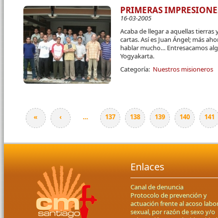
PRIMERAS IMPRESIONES
16-03-2005
Acaba de llegar a aquellas tierras
cartas. Así es Juan Ángel; más ah
hablar mucho… Entresacamos alg
Yogyakarta.
Categoría:
Nuestros misioneros
«
‹
…
137
138
139
140
141
Páginas
Enlaces
Canal de denuncia
Protocolo de prevención y
actuación frente al acoso labor
sexual, por razón de sexo y/o