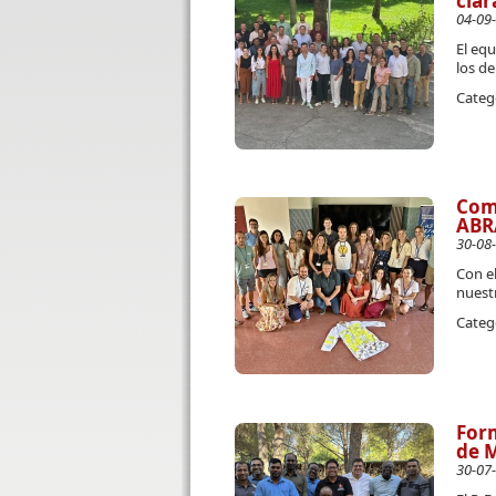
clar
04-09
El eq
los de
Categ
Com
ABR
30-08
Con el
nuest
Categ
Form
de M
30-07