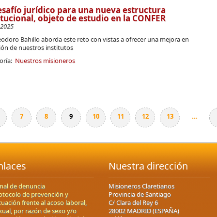
esafío jurídico para una nueva estructura
itucional, objeto de estudio en la CONFER
-2025
Teodoro Bahillo aborda este reto con vistas a ofrecer una mejora en
ión de nuestros institutos
oría:
Nuestros misioneros
7
8
9
10
11
12
13
…
nlaces
Nuestra dirección
nal de denuncia
Misioneros Claretianos
otocolo de prevención y
Provincia de Santiago
tuación frente al acoso laboral,
C/ Clara del Rey 6
xual, por razón de sexo y/o
28002 MADRID (ESPAÑA)