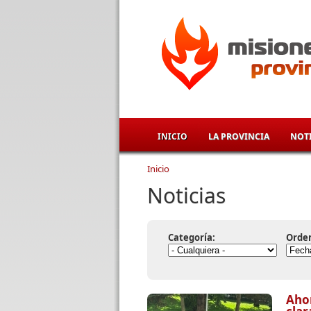
Pasar al contenido principal
INICIO
LA PROVINCIA
NOTI
Inicio
Se encuentra usted aqu
Noticias
Categoría:
Orde
Aho