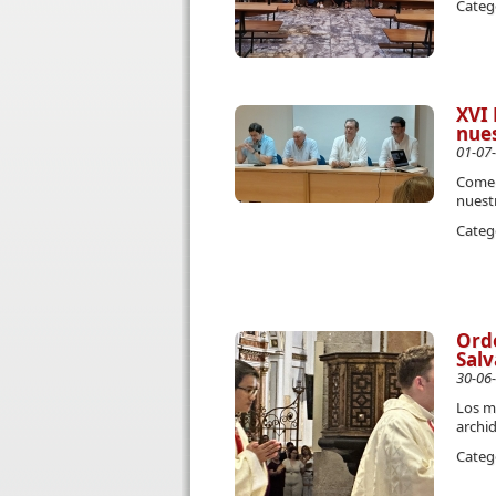
Categ
XVI 
nues
01-07
Comen
nuest
Categ
Orde
Salv
30-06
Los m
archi
Categ