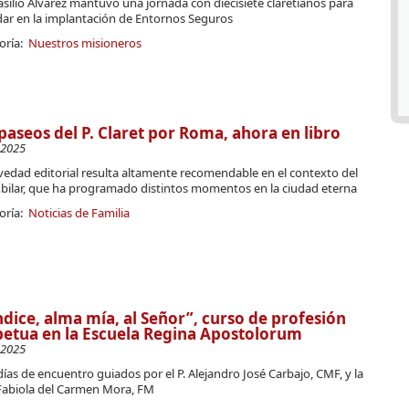
Basilio Álvarez mantuvo una jornada con diecisiete claretianos para
ar en la implantación de Entornos Seguros
oría:
Nuestros misioneros
paseos del P. Claret por Roma, ahora en libro
-2025
vedad editorial resulta altamente recomendable en el contexto del
ubilar, que ha programado distintos momentos en la ciudad eterna
oría:
Noticias de Familia
dice, alma mía, al Señor”, curso de profesión
etua en la Escuela Regina Apostolorum
-2025
días de encuentro guiados por el P. Alejandro José Carbajo, CMF, y la
Fabiola del Carmen Mora, FM