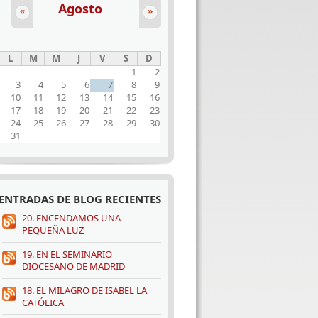
Agosto
«
»
L
M
M
J
V
S
D
1
2
3
4
5
6
7
8
9
10
11
12
13
14
15
16
17
18
19
20
21
22
23
24
25
26
27
28
29
30
31
ENTRADAS DE BLOG RECIENTES
20. ENCENDAMOS UNA
PEQUEÑA LUZ
19. EN EL SEMINARIO
DIOCESANO DE MADRID
18. EL MILAGRO DE ISABEL LA
CATÓLICA