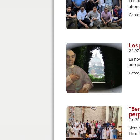
El P. 
ahond
Categ
Los 
21-07
La no
año j
Categ
“Ben
perp
15-07
Siete 
Hna. 