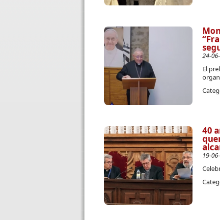
Mons
“Fra
segu
24-06
El pre
organ
Categ
40 a
quer
alca
19-06
Celebr
Categ