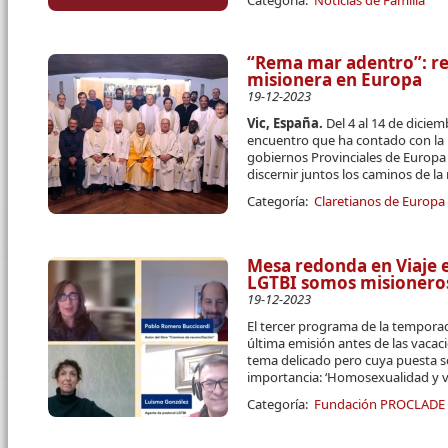
“Rema mar adentro”: rea
misionera en Europa
19-12-2023
Vic, España.
Del 4 al 14 de diciem
encuentro que ha contado con la 
gobiernos Provinciales de Europa p
discernir juntos los caminos de la
Categoría:
Claretianos de Europa
Mesa redonda en Viaje e
LGTBI somos misioneros 
19-12-2023
El tercer programa de la temporad
última emisión antes de las vaca
tema delicado pero cuya puesta so
importancia: ‘Homosexualidad y vi
Categoría:
Fundación PROCLADE