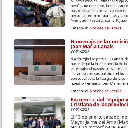
Nuestra casa de Colmenar Viejo a
penúltimo de enero, la celebraci
pastoral de esta provincia claret
personas, entre misioneros y laico
Animación Pastoral, con el P. Juan
Categoría:
Noticias de Familia
Homenaje de la comisión 
Joan Maria Canals
22-01-2024
“La liturgia fue para el P. Canals,
hacer llegar la buena noticia de l
expresaba el pasado jueves nuestr
iniciando con sus palabras el hom
episcopal para la liturgia de la c
nuestro hermano Joan Maria, fall
Categoría:
Noticias de Familia
Encuentro del "equipo 
Cristiana de las provinc
17-01-2024
El 13 de enero, sábado, no
Mayor Jaime del Amo (Madr
“equipo motor” para la ed