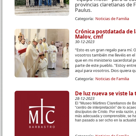
provincias claretianas de 
Paulus.
Categoría:
Noticias de Familia
Crónica postdatada de 
Malov, cmf
30-12-2023
“Esto es un gran regalo para mí. 
vosotros también me llevéis en el 
que en mi ministerio sacerdotal 
parte de este pueblo. "Estoy entr
aquí para vosotros. Dios quiera qu
Categoría:
Noticias de Familia
De luz nueva se viste la 
28-12-2023
El “Museo Mártires Claretianos de Ba
“centro de interpretación” de lo aca
discípulos de Cristo
. Por esta razón
,
más adecuada y comprensible,
se h
han
pasado a ser
ocho
en la actuali
Categoría:
Noticias de Familia