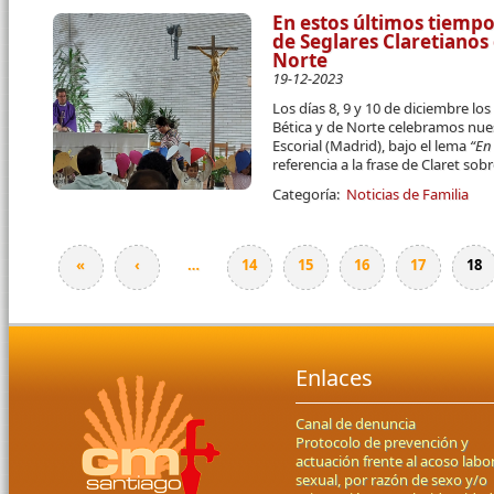
En estos últimos tiemp
de Seglares Claretianos 
Norte
19-12-2023
Los días 8, 9 y 10 de diciembre lo
Bética y de Norte celebramos nue
Escorial (Madrid), bajo el lema
“En
referencia a la frase de Claret sobr
Categoría:
Noticias de Familia
«
‹
…
14
15
16
17
18
Páginas
Enlaces
Canal de denuncia
Protocolo de prevención y
actuación frente al acoso labor
sexual, por razón de sexo y/o