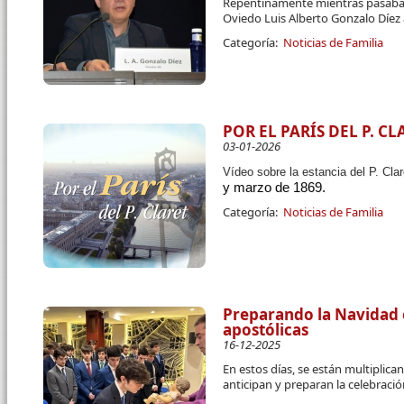
Repentinamente mientras pasaba u
Oviedo Luis Alberto Gonzalo Díez 
Categoría:
Noticias de Familia
POR EL PARÍS DEL P. CL
03-01-2026
Vídeo sobre la estancia del P. Cla
y marzo de 1869.
Categoría:
Noticias de Familia
Preparando la Navidad 
apostólicas
16-12-2025
En estos días, se están multiplic
anticipan y preparan la celebraci