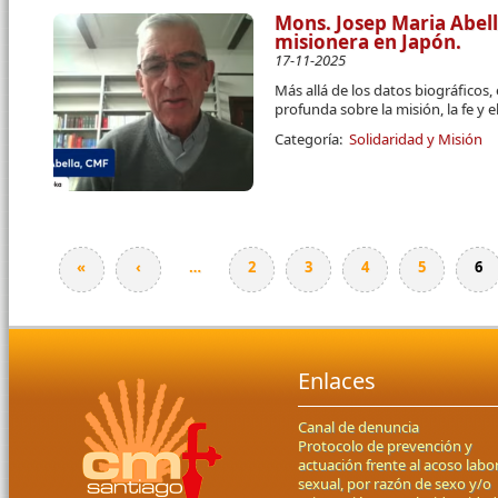
Mons. Josep Maria Abel
misionera en Japón.
17-11-2025
Más allá de los datos biográficos,
profunda sobre la misión, la fe y
Categoría:
Solidaridad y Misión
«
‹
…
2
3
4
5
6
Páginas
Enlaces
Canal de denuncia
Protocolo de prevención y
actuación frente al acoso labor
sexual, por razón de sexo y/o