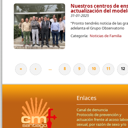
Nuestros centros de ens
actualización del mode
31-01-2025
“Pronto tendréis noticia de las g
adelanta el Grupo Observatorio
Categoría:
Noticias de Familia
«
‹
…
8
9
10
11
12
Páginas
Enlaces
Canal de denuncia
Protocolo de prevención y
actuación frente al acoso labor
sexual, por razón de sexo y/o