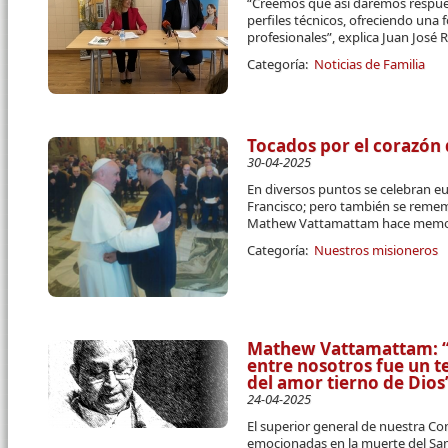
“Creemos que así daremos respue
perfiles técnicos, ofreciendo una 
profesionales”, explica Juan José R
Categoría:
Noticias de Familia
Tocados por el corazón 
30-04-2025
En diversos puntos se celebran eu
Francisco; pero también se remem
Mathew Vattamattam hace memori
Categoría:
Nuestros misioneros
Mathew Vattamattam: “E
entre nosotros fue un t
del amor tierno de Dios
24-04-2025
El superior general de nuestra C
emocionadas en la muerte del Sa