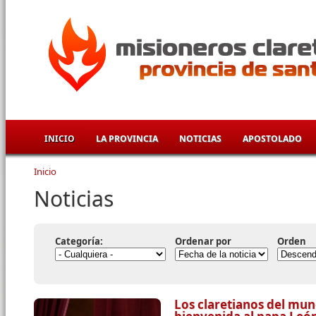
Pasar al contenido principal
INICIO
LA PROVINCIA
NOTICIAS
APOSTOLADO
Inicio
Se encuentra usted aquí
Noticias
Categoría:
Ordenar por
Orden
Los claretianos del mun