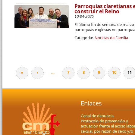
Parroquias claretianas
construir el Reino
10-04-2025
El último fin de semana de marzo 
parroquias e iglesias no parroqui
Categoría:
Noticias de Familia
«
‹
…
7
8
9
10
11
Páginas
Enlaces
Canal de denuncia
Protocolo de prevención y
actuación frente al acoso labor
sexual, por razón de sexo y/o