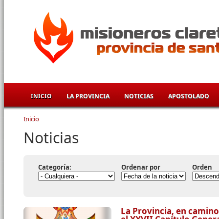
Pasar al contenido principal
INICIO
LA PROVINCIA
NOTICIAS
APOSTOLADO
Inicio
Se encuentra usted aquí
Noticias
Categoría:
Ordenar por
Orden
La Provincia, en camino