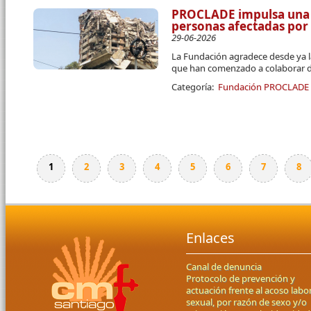
PROCLADE impulsa una 
personas afectadas por
29-06-2026
La Fundación agradece desde ya l
que han comenzado a colaborar d
Categoría:
Fundación PROCLADE
1
2
3
4
5
6
7
8
Páginas
Enlaces
Canal de denuncia
Protocolo de prevención y
actuación frente al acoso labor
sexual, por razón de sexo y/o