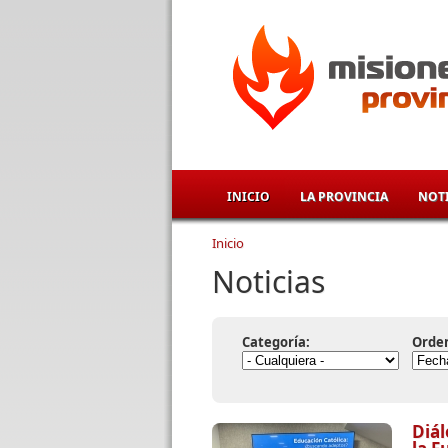
Pasar al contenido principal
INICIO
LA PROVINCIA
NOTI
Inicio
Se encuentra usted aqu
Noticias
Categoría:
Orde
Diál