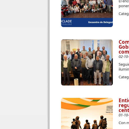
El en
poner 
Categ
Comu
Gobi
comu
02-10
Seguim
ilumi
Categ
Enti
regu
cent
01-10
Con m