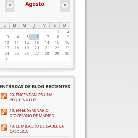
Agosto
«
»
L
M
M
J
V
S
D
1
2
3
4
5
6
7
8
9
10
11
12
13
14
15
16
17
18
19
20
21
22
23
24
25
26
27
28
29
30
31
ENTRADAS DE BLOG RECIENTES
20. ENCENDAMOS UNA
PEQUEÑA LUZ
19. EN EL SEMINARIO
DIOCESANO DE MADRID
18. EL MILAGRO DE ISABEL LA
CATÓLICA