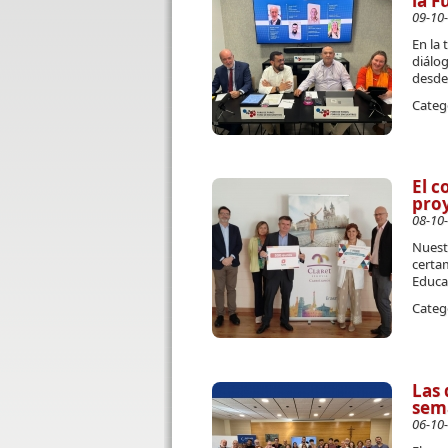
la F
09-10
En la 
diálog
desde
Categ
El c
pro
08-10
Nuestr
certa
Educa
Categ
Las 
sem
06-10