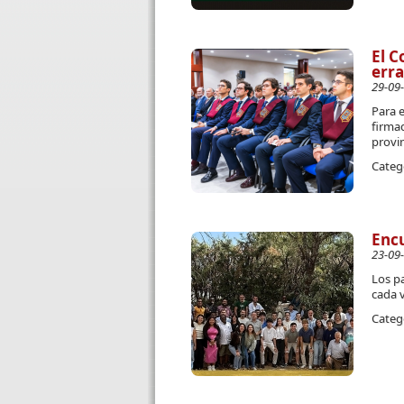
El C
erra
29-09
Para e
firmad
provin
Categ
Encu
23-09
Los pa
cada 
Categ