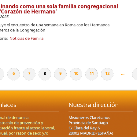
inando como una sola familia congregacional
 ‘Corazón de Hermano’
-2025
uye el encuentro de una semana en Roma con los Hermanos
neros de la Congregación
oría:
Noticias de Familia
6
7
8
9
10
11
12
…
nlaces
Nuestra dirección
nal de denuncia
Misioneros Claretianos
otocolo de prevención y
Provincia de Santiago
tuación frente al acoso laboral,
C/ Clara del Rey 6
xual, por razón de sexo y/o
28002 MADRID (ESPAÑA)