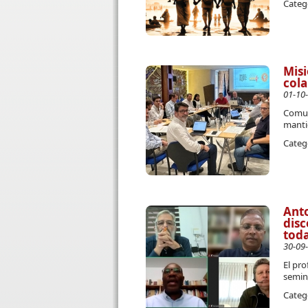
Categ
Misi
cola
01-10
Comuni
manti
Categ
Anto
disc
toda
30-09
El pro
semin
Categ