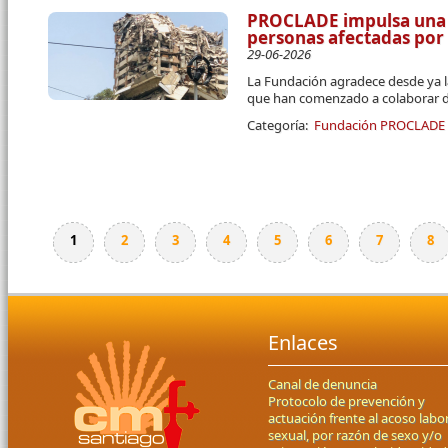
PROCLADE impulsa una 
personas afectadas por
29-06-2026
La Fundación agradece desde ya l
que han comenzado a colaborar d
Categoría:
Fundación PROCLADE
1
2
3
4
5
6
7
8
Páginas
Enlaces
Canal de denuncia
Protocolo de prevención y
actuación frente al acoso labor
sexual, por razón de sexo y/o