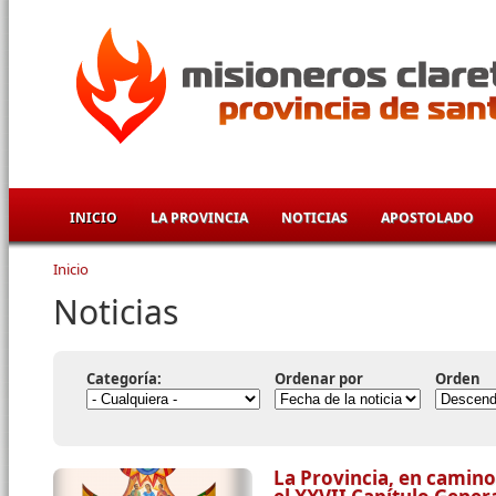
Pasar al contenido principal
INICIO
LA PROVINCIA
NOTICIAS
APOSTOLADO
Inicio
Se encuentra usted aquí
Noticias
Categoría:
Ordenar por
Orden
La Provincia, en camino