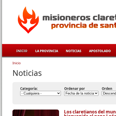
Pasar al contenido principal
INICIO
LA PROVINCIA
NOTICIAS
APOSTOLADO
Inicio
Se encuentra usted aquí
Noticias
Categoría:
Ordenar por
Orden
Los claretianos del mun