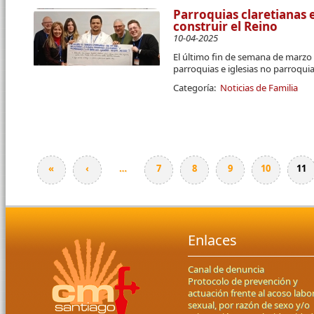
Parroquias claretianas
construir el Reino
10-04-2025
El último fin de semana de marzo 
parroquias e iglesias no parroqui
Categoría:
Noticias de Familia
«
‹
…
7
8
9
10
11
Páginas
Enlaces
Canal de denuncia
Protocolo de prevención y
actuación frente al acoso labor
sexual, por razón de sexo y/o