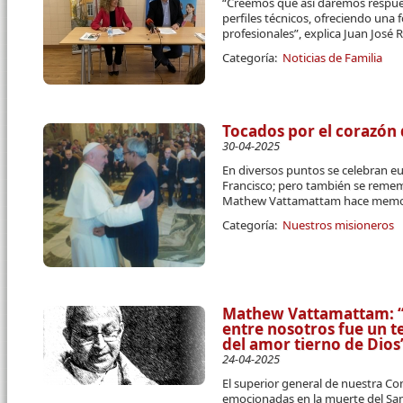
“Creemos que así daremos respue
perfiles técnicos, ofreciendo una 
profesionales”, explica Juan José R
Categoría:
Noticias de Familia
Tocados por el corazón 
30-04-2025
En diversos puntos se celebran eu
Francisco; pero también se remem
Mathew Vattamattam hace memori
Categoría:
Nuestros misioneros
Mathew Vattamattam: “E
entre nosotros fue un t
del amor tierno de Dios
24-04-2025
El superior general de nuestra C
emocionadas en la muerte del Sa