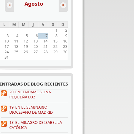
Agosto
«
»
L
M
M
J
V
S
D
1
2
3
4
5
6
7
8
9
10
11
12
13
14
15
16
17
18
19
20
21
22
23
24
25
26
27
28
29
30
31
ENTRADAS DE BLOG RECIENTES
20. ENCENDAMOS UNA
PEQUEÑA LUZ
19. EN EL SEMINARIO
DIOCESANO DE MADRID
18. EL MILAGRO DE ISABEL LA
CATÓLICA