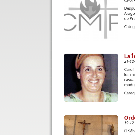
02-01
Despu
Aragó
de Pro
Categ
La Í
21-12
Caroli
los mi
casua
madur
Categ
Orde
19-12
El Sáb