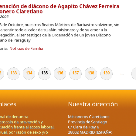
nación de diácono de Agapito Chávez Ferreira
onero Claretiano
-2006
 8 de Octubre, nuestros Beatos Mártires de Barbastro volvieron, sin
a sentir todo el calor de su afán misionero y de su amor a la
gación, al ser testigos de la Ordenación de un joven Diácono
tiano de Paraguay
oría:
Noticias de Familia
2
133
134
135
136
137
138
139
…
nlaces
Nuestra dirección
nal de denuncia
Misioneros Claretianos
otocolo de prevención y
Provincia de Santiago
tuación frente al acoso laboral,
C/ Clara del Rey 6
xual, por razón de sexo y/o
28002 MADRID (ESPAÑA)