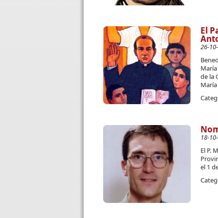
El P
Anto
26-10
Bened
María 
de la
María
Categ
Nomb
18-10
El P.
Provin
el 1 d
Categ