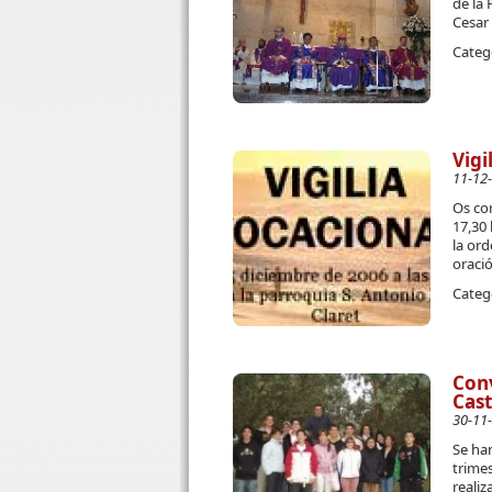
de la
Cesar 
Categ
Vigi
11-12
Os co
17,30 
la ord
oració
Categ
Conv
Cast
30-11
Se han
trimes
realiz