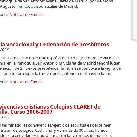
 Parroquia de San Antonio María Claret de Madrid, por de Mons.
Augusto Franco, obispo auxiliar de Madrid.
oría:
Noticias de Familia
lia Vocacional y Ordenación de presbíteros.
-2006
municamos con gozo que el próximo 16 de diciembre de 2006 a las
hrs. en la Parroquia San Antonio Mª. Claret de Madrid tendrá lugar
enación de 2 nuevos presbiteros. También se convoca a la vigilia de
n que tendrá lugar la tarde-noche anterior en el mismo lugar.
oría:
Noticias de Familia
ivencias cristianas Colegios CLARET de
illa. Curso 2006-2007
-2006
 terminado las convivencias/ejercicios espirituales del primer
tre en los colegios. Cada año, y van más de 30 años, hemos
ado esta actividad extraordinaria con los alumnos de nuestros