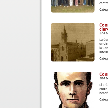
centro
Categ
Con
clar
27-11
La Co
servic
la Con
intern
Categ
Conm
18-11
El pró
entre 
beatif
Categ