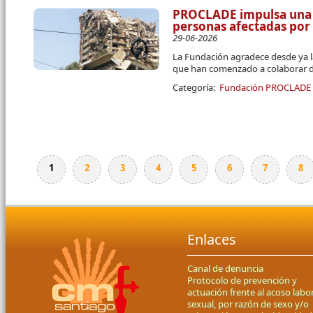
PROCLADE impulsa una 
personas afectadas por
29-06-2026
La Fundación agradece desde ya l
que han comenzado a colaborar d
Categoría:
Fundación PROCLADE
1
2
3
4
5
6
7
8
Páginas
Enlaces
Canal de denuncia
Protocolo de prevención y
actuación frente al acoso labor
sexual, por razón de sexo y/o