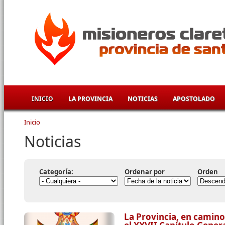
Pasar al contenido principal
INICIO
LA PROVINCIA
NOTICIAS
APOSTOLADO
Inicio
Se encuentra usted aquí
Noticias
Categoría:
Ordenar por
Orden
La Provincia, en camino