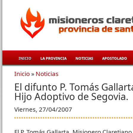
Pasar al contenido principal
INICIO
LA PROVINCIA
NOTICIAS
APOSTOLADO
Inicio
»
Noticias
Se encuentra usted aquí
El difunto P. Tomás Gallar
Hijo Adoptivo de Segovia.
Viernes, 27/04/2007
El P. Tomás Gallarta, Misionero Claretiano