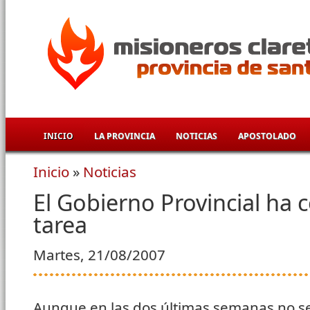
Pasar al contenido principal
INICIO
LA PROVINCIA
NOTICIAS
APOSTOLADO
Inicio
»
Noticias
Se encuentra usted aquí
El Gobierno Provincial ha
tarea
Martes, 21/08/2007
Aunque en las dos últimas semanas no s