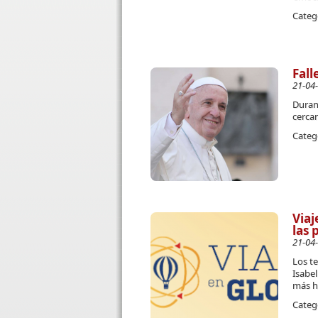
Categ
Fall
21-04
Duran
cercan
Categ
Viaj
las 
21-04
Los t
Isabel
más h
Categ