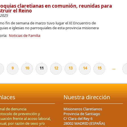
oquias claretianas en comunión, reunidas para
truir el Reino
-2025
imo fin de semana de marzo tuvo lugar el XI Encuentro de
uias e iglesias no parroquiales de esta provincia misionera
oría:
Noticias de Familia
9
10
11
12
13
14
15
…
nlaces
Nuestra dirección
nal de denuncia
Misioneros Claretianos
otocolo de prevención y
Provincia de Santiago
tuación frente al acoso laboral,
C/ Clara del Rey 6
xual, por razón de sexo y/o
28002 MADRID (ESPAÑA)