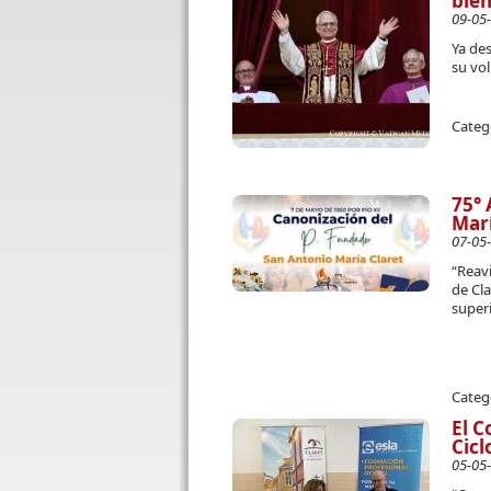
bien
09-05
Ya de
su vol
Categ
75° 
Marí
07-05
“Reavi
de Cla
super
Categ
El C
Cicl
05-05