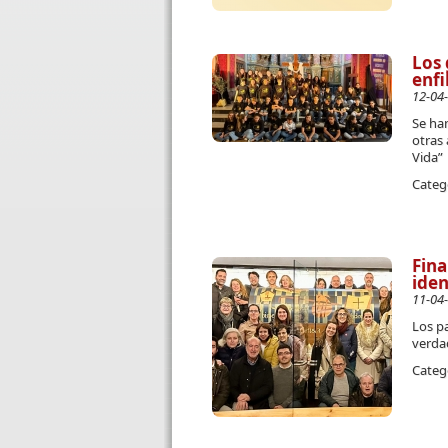
Los 
enfi
12-04
Se ha
otras 
Vida”
Categ
Fina
iden
11-04
Los pa
verda
Categ