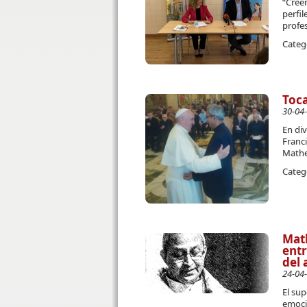
“Cree
perfil
profes
Categ
Toca
30-04
En div
Franc
Mathe
Categ
Math
entr
del 
24-04
El su
emoci