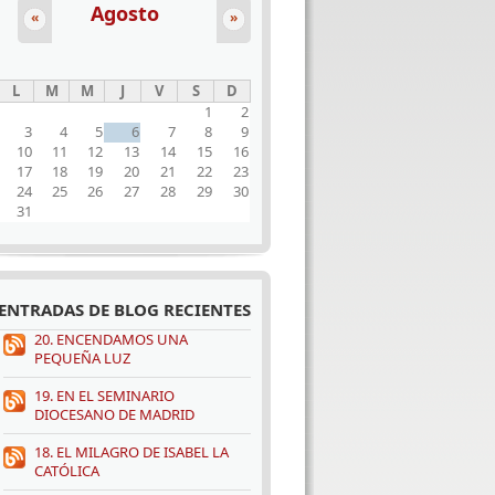
Agosto
«
»
L
M
M
J
V
S
D
1
2
3
4
5
6
7
8
9
10
11
12
13
14
15
16
17
18
19
20
21
22
23
24
25
26
27
28
29
30
31
ENTRADAS DE BLOG RECIENTES
20. ENCENDAMOS UNA
PEQUEÑA LUZ
19. EN EL SEMINARIO
DIOCESANO DE MADRID
18. EL MILAGRO DE ISABEL LA
CATÓLICA