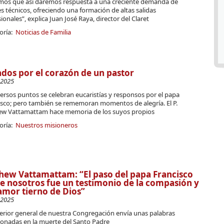
mos que así daremos respuesta a una creciente demanda de
es técnicos, ofreciendo una formación de altas salidas
ionales”, explica Juan José Raya, director del Claret
oría:
Noticias de Familia
dos por el corazón de un pastor
-2025
ersos puntos se celebran eucaristías y responsos por el papa
isco; pero también se rememoran momentos de alegría. El P.
w Vattamattam hace memoria de los suyos propios
oría:
Nuestros misioneros
ew Vattamattam: “El paso del papa Francisco
e nosotros fue un testimonio de la compasión y
amor tierno de Dios”
-2025
perior general de nuestra Congregación envía unas palabras
onadas en la muerte del Santo Padre