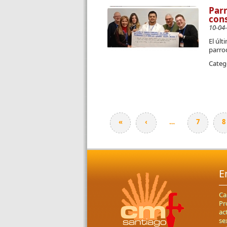
Parr
cons
10-04
El últ
parroq
Categ
«
‹
…
7
8
Páginas
E
Ca
Pr
ac
se