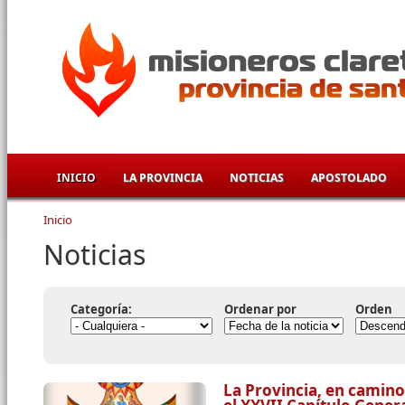
Pasar al contenido principal
INICIO
LA PROVINCIA
NOTICIAS
APOSTOLADO
Inicio
Se encuentra usted aquí
Noticias
Categoría:
Ordenar por
Orden
La Provincia, en camino