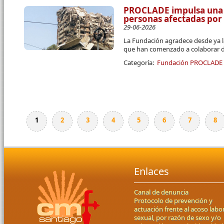
PROCLADE impulsa una 
personas afectadas por
29-06-2026
La Fundación agradece desde ya l
que han comenzado a colaborar d
Categoría:
Fundación PROCLADE
1
2
3
4
5
6
7
8
Páginas
Enlaces
Canal de denuncia
Protocolo de prevención y
actuación frente al acoso labor
sexual, por razón de sexo y/o