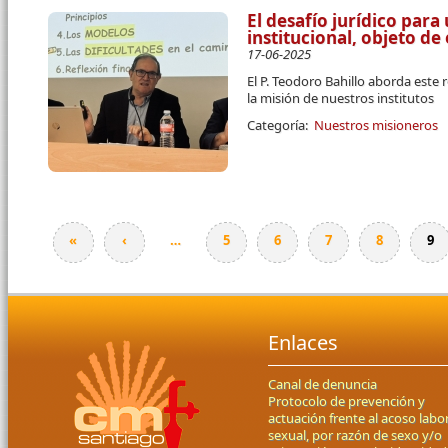
El desafío jurídico par
institucional, objeto d
17-06-2025
El P. Teodoro Bahillo aborda este 
la misión de nuestros institutos
Categoría:
Nuestros misioneros
«
‹
…
5
6
7
8
9
Páginas
Enlaces
Canal de denuncia
Protocolo de prevención y
actuación frente al acoso labor
sexual, por razón de sexo y/o