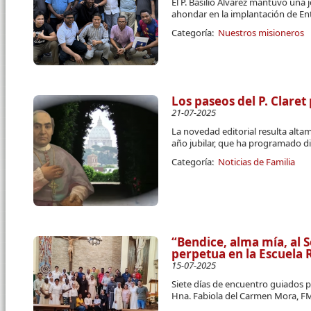
El P. Basilio Álvarez mantuvo una 
ahondar en la implantación de E
Categoría:
Nuestros misioneros
Los paseos del P. Claret
21-07-2025
La novedad editorial resulta alt
año jubilar, que ha programado d
Categoría:
Noticias de Familia
“Bendice, alma mía, al 
perpetua en la Escuela
15-07-2025
Siete días de encuentro guiados po
Hna. Fabiola del Carmen Mora, F