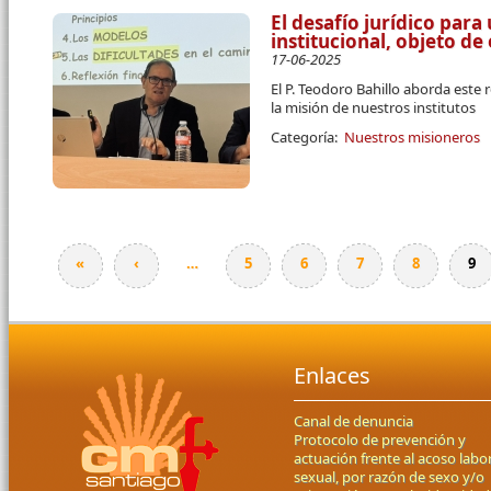
El desafío jurídico par
institucional, objeto d
17-06-2025
El P. Teodoro Bahillo aborda este 
la misión de nuestros institutos
Categoría:
Nuestros misioneros
«
‹
…
5
6
7
8
9
Páginas
Enlaces
Canal de denuncia
Protocolo de prevención y
actuación frente al acoso labor
sexual, por razón de sexo y/o