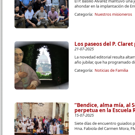
El P. Basilio Álvarez mantuvo una 
ahondar en la implantación de E
Categoría:
Nuestros misioneros
Los paseos del P. Claret
21-07-2025
La novedad editorial resulta alt
año jubilar, que ha programado d
Categoría:
Noticias de Familia
“Bendice, alma mía, al 
perpetua en la Escuela
15-07-2025
Siete días de encuentro guiados po
Hna. Fabiola del Carmen Mora, F