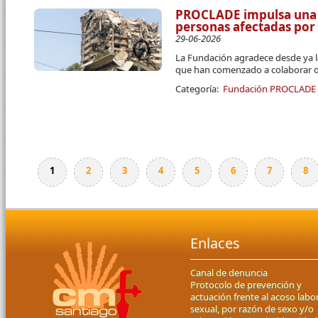
PROCLADE impulsa una 
personas afectadas por
29-06-2026
La Fundación agradece desde ya l
que han comenzado a colaborar d
Categoría:
Fundación PROCLADE
1
2
3
4
5
6
7
8
Páginas
Enlaces
Canal de denuncia
Protocolo de prevención y
actuación frente al acoso labor
sexual, por razón de sexo y/o