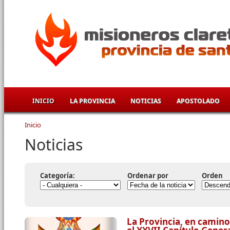
Pasar al contenido principal
INICIO
LA PROVINCIA
NOTICIAS
APOSTOLADO
Inicio
Se encuentra usted aquí
Noticias
Categoría:
Ordenar por
Orden
La Provincia, en camino