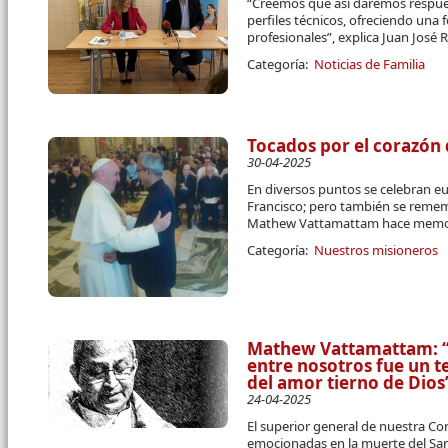
“Creemos que así daremos respue
perfiles técnicos, ofreciendo una 
profesionales”, explica Juan José R
Categoría:
Noticias de Familia
Tocados por el corazón 
30-04-2025
En diversos puntos se celebran eu
Francisco; pero también se remem
Mathew Vattamattam hace memori
Categoría:
Nuestros misioneros
Mathew Vattamattam: “E
entre nosotros fue un t
del amor tierno de Dios
24-04-2025
El superior general de nuestra C
emocionadas en la muerte del Sa