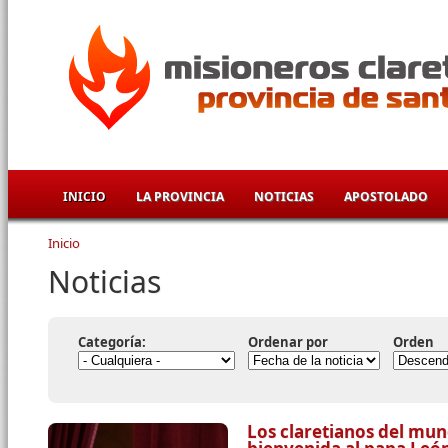
Pasar al contenido principal
INICIO
LA PROVINCIA
NOTICIAS
APOSTOLADO
Inicio
Se encuentra usted aquí
Noticias
Categoría:
Ordenar por
Orden
Los claretianos del mun