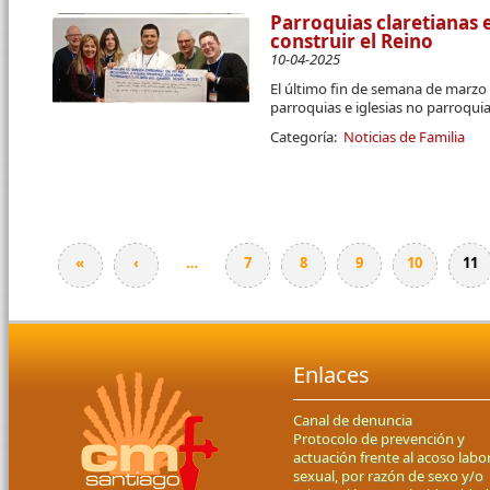
Parroquias claretianas
construir el Reino
10-04-2025
El último fin de semana de marzo 
parroquias e iglesias no parroqui
Categoría:
Noticias de Familia
«
‹
…
7
8
9
10
11
Páginas
Enlaces
Canal de denuncia
Protocolo de prevención y
actuación frente al acoso labor
sexual, por razón de sexo y/o