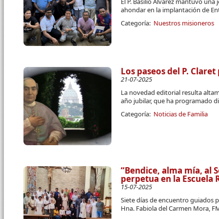
El P. Basilio Álvarez mantuvo una 
ahondar en la implantación de E
Categoría:
Nuestros misioneros
Los paseos del P. Claret
21-07-2025
La novedad editorial resulta alt
año jubilar, que ha programado d
Categoría:
Noticias de Familia
“Bendice, alma mía, al 
perpetua en la Escuela
15-07-2025
Siete días de encuentro guiados po
Hna. Fabiola del Carmen Mora, F