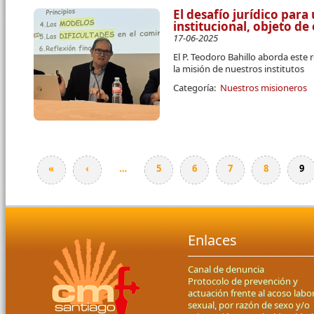
El desafío jurídico par
institucional, objeto d
17-06-2025
El P. Teodoro Bahillo aborda este 
la misión de nuestros institutos
Categoría:
Nuestros misioneros
«
‹
…
5
6
7
8
9
Páginas
Enlaces
Canal de denuncia
Protocolo de prevención y
actuación frente al acoso labor
sexual, por razón de sexo y/o