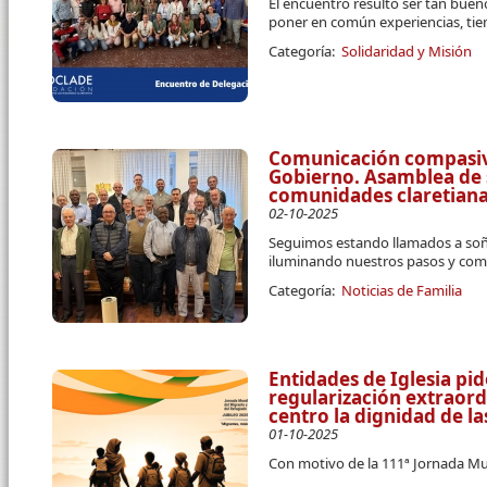
El encuentro resultó ser tan bue
poner en común experiencias, tiem
Categoría:
Solidaridad y Misión
Comunicación compasiva
Gobierno. Asamblea de 
comunidades claretiana
02-10-2025
Seguimos estando llamados a soñar
iluminando nuestros pasos y co
Categoría:
Noticias de Familia
Entidades de Iglesia pi
regularización extraord
centro la dignidad de l
01-10-2025
Con motivo de la 111ª Jornada Mu