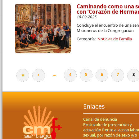
Caminando como una so
con ‘Corazón de Herma
18-09-2025
Concluye el encuentro de una s
Misioneros de la Congregación
Categoría:
Noticias de Familia
«
‹
…
4
5
6
7
8
Páginas
Enlaces
Canal de denuncia
Protocolo de prevención y
actuación frente al acoso labor
sexual, por razón de sexo y/o