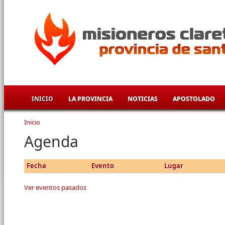
Pasar al contenido principal
INICIO
LA PROVINCIA
NOTICIAS
APOSTOLADO
Inicio
Se encuentra usted aquí
Agenda
Fecha
Evento
Lugar
Ver eventos pasados