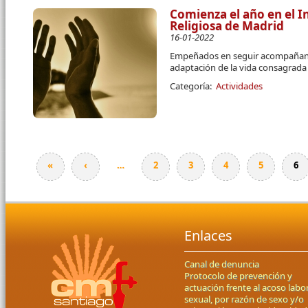
Comienza el año en el I
Religiosa de Madrid
16-01-2022
Empeñados en seguir acompañand
adaptación de la vida consagrada
Categoría:
Actividades
«
‹
…
2
3
4
5
6
Páginas
Enlaces
Canal de denuncia
Protocolo de prevención y
actuación frente al acoso labor
sexual, por razón de sexo y/o