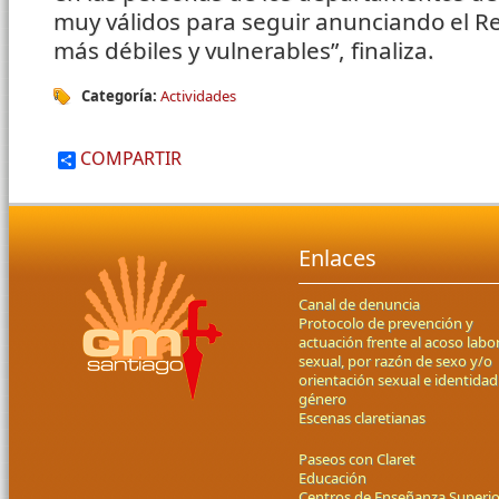
muy válidos para seguir anunciando el Re
más débiles y vulnerables”, finaliza.
Categoría:
Actividades
COMPARTIR
Enlaces
Canal de denuncia
Protocolo de prevención y
actuación frente al acoso labor
sexual, por razón de sexo y/o
orientación sexual e identidad
género
Escenas claretianas
Paseos con Claret
Educación
Centros de Enseñanza Superio