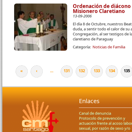
Ordenación de diácono 
Misionero Claretiano
13-09-2006
El día 8 de Octubre, nuestros Beat
duda, a sentir todo el calor de su
Congregación, al ser testigos de 
claretiano de Paraguay
Categoría:
Noticias de Familia
«
‹
…
131
132
133
134
135
Páginas
Enlaces
Canal de denuncia
Protocolo de prevención y
actuación frente al acoso labor
sexual, por razón de sexo y/o