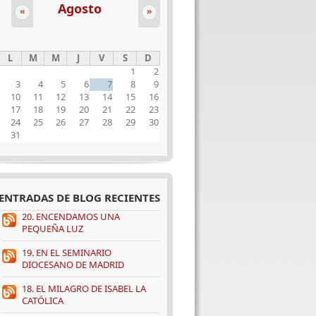
Agosto
«
»
L
M
M
J
V
S
D
1
2
3
4
5
6
7
8
9
10
11
12
13
14
15
16
17
18
19
20
21
22
23
24
25
26
27
28
29
30
31
ENTRADAS DE BLOG RECIENTES
20. ENCENDAMOS UNA
PEQUEÑA LUZ
19. EN EL SEMINARIO
DIOCESANO DE MADRID
18. EL MILAGRO DE ISABEL LA
CATÓLICA