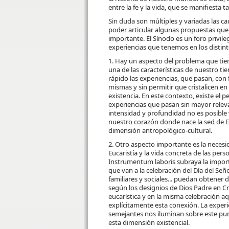
entre la fe y la vida, que se manifiesta t
Sin duda son múltiples y variadas las ca
poder articular algunas propuestas que
importante. El Sínodo es un foro privil
experiencias que tenemos en los distint
1. Hay un aspecto del problema que tiene
una de las características de nuestro t
rápido las experiencias, que pasan, con 
mismas y sin permitir que cristalicen e
existencia. En este contexto, existe el p
experiencias que pasan sin mayor relevan
intensidad y profundidad no es posible v
nuestro corazón donde nace la sed de Eu
dimensión antropológico-cultural.
2. Otro aspecto importante es la necesi
Eucaristía y la vida concreta de las per
Instrumentum laboris subraya la import
que van a la celebración del Día del Se
familiares y sociales... puedan obtener d
según los designios de Dios Padre en Cris
eucarística y en la misma celebración 
explícitamente esta conexión. La experie
semejantes nos iluminan sobre este punt
esta dimensión existencial.