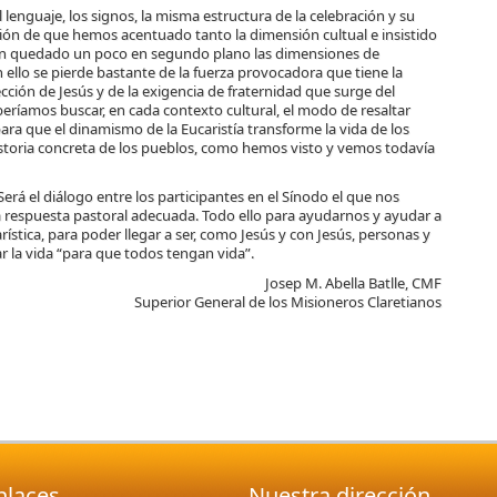
 lenguaje, los signos, la misma estructura de la celebración y su
sión de que hemos acentuado tanto la dimensión cultual e insistido
 han quedado un poco en segundo plano las dimensiones de
llo se pierde bastante de la fuerza provocadora que tiene la
ción de Jesús y de la exigencia de fraternidad que surge del
eríamos buscar, en cada contexto cultural, el modo de resaltar
a que el dinamismo de la Eucaristía transforme la vida de los
istoria concreta de los pueblos, como hemos visto y vemos todavía
rá el diálogo entre los participantes en el Sínodo el que nos
a respuesta pastoral adecuada. Todo ello para ayudarnos y ayudar a
arística, para poder llegar a ser, como Jesús y con Jesús, personas y
 la vida “para que todos tengan vida”.
Josep M. Abella Batlle, CMF
Superior General de los Misioneros Claretianos
nlaces
Nuestra dirección