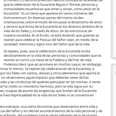
El número 25 del Instrumentum laboris constata la necesidad de
que la celebración de la Eucaristía llegue a “formar personas y
comunidades eucarísticas que amen y sirvan, como Jesús en la
Eucaristía”. Es un tema que aparece en varios números del
Instrumentum. En diversas partes del mismo se dan
orientaciones sobre el modo de encauzar el dinamismo de amor
y servicio que brota de la Eucaristía en los diversos ámbitos de la
vida de los fieles y, a través de éstos, en las estructuras de
nuestra sociedad. En el fondo, se está diciendo que quienes se
reúnen para celebrar la Pascua del Señor sean, en medio de la
sociedad, memoria y signo vivo del Señor que da la vida.
Se espera, pues, que la celebración de la Eucaristía incida
decisivamente en la vida de las personas y comunidades que se
reúnen en torno a la mesa de la Palabra y del Pan de vida.
Podemos decir que así acontece en muchos casos; sin embargo,
mar lo mismo. Se repiten las celebraciones de la Eucaristía, a
por los fieles con cantos, danzas y otros elementos que aporta la
ro no observamos aquel impacto que deberían tener dichas
tudes y las conductas de quienes participan en las mismas. A veces
 se ha vivido un momento hermoso, pero la vida sigue por su
, incapaz de asumir las exigencias que brotan de la Eucaristía
 hace espiritualidad en la vida de los fieles ni se convierte en
iera subrayar: una cierta dicotomía que observamos entre vida y
ascua del Señor y los demás acontecimientos de la vida personal y de
 en el fondo, del problema tantas veces señalado de la dicotomía