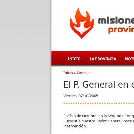
Pasar al contenido principal
INICIO
LA PROVINCIA
NOTI
Inicio
»
Noticias
Se encuentra usted aqu
El P. General en 
Viernes, 07/10/2005
El día 3 de Octubre, en la Segunda Cong
Eucaristía nuestro Padre General Josep 
intervención.