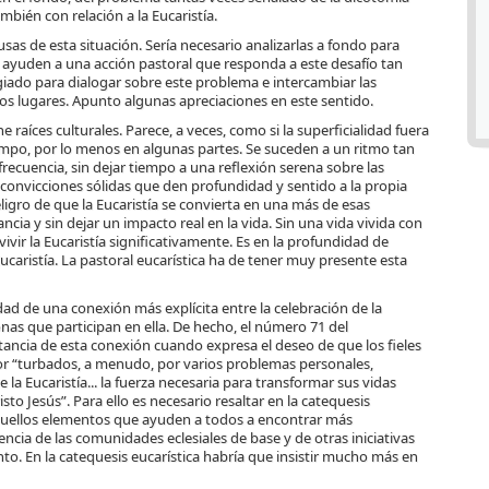
ambién con relación a la Eucaristía.
usas de esta situación. Sería necesario analizarlas a fondo para
 ayuden a una acción pastoral que responda a este desafío tan
egiado para dialogar sobre este problema e intercambiar las
os lugares. Apunto algunas apreciaciones en este sentido.
 raíces culturales. Parece, a veces, como si la superficialidad fuera
iempo, por lo menos en algunas partes. Se suceden a un ritmo tan
frecuencia, sin dejar tiempo a una reflexión serena sobre las
n convicciones sólidas que den profundidad y sentido a la propia
eligro de que la Eucaristía se convierta en una más de esas
cia y sin dejar un impacto real en la vida. Sin una vida vivida con
ivir la Eucaristía significativamente. Es en la profundidad de
caristía. La pastoral eucarística ha de tener muy presente esta
dad de una conexión más explícita entre la celebración de la
sonas que participan en ella. De hecho, el número 71 del
ancia de esta conexión cuando expresa el deseo de que los fieles
ñor “turbados, a menudo, por varios problemas personales,
e la Eucaristía... la fuerza necesaria para transformar sus vidas
to Jesús”. Para ello es necesario resaltar en la catequesis
aquellos elementos que ayuden a todos a encontrar más
ncia de las comunidades eclesiales de base y de otras iniciativas
o. En la catequesis eucarística habría que insistir mucho más en