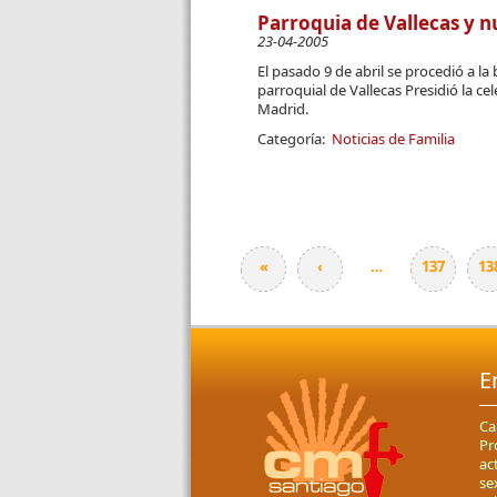
Parroquia de Vallecas y 
23-04-2005
El pasado 9 de abril se procedió a 
parroquial de Vallecas Presidió la c
Madrid.
Categoría:
Noticias de Familia
«
‹
…
137
13
Páginas
E
Ca
Pr
ac
se