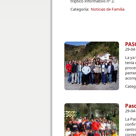
tríptico informativo nº 2.
Categoría:
Noticias de Familia
PAS
29-04
La ya 
tenía 
proces
perten
acomp
Categ
Pasc
29-04
La Pa
confir
centro
corres