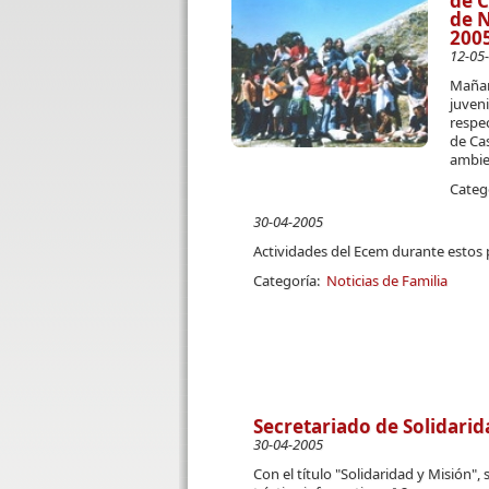
de C
de N
200
12-05
Mañan
juven
respec
de Ca
ambie
Categ
30-04-2005
Actividades del Ecem durante estos
Categoría:
Noticias de Familia
Secretariado de Solidarid
30-04-2005
Con el título "Solidaridad y Misión",