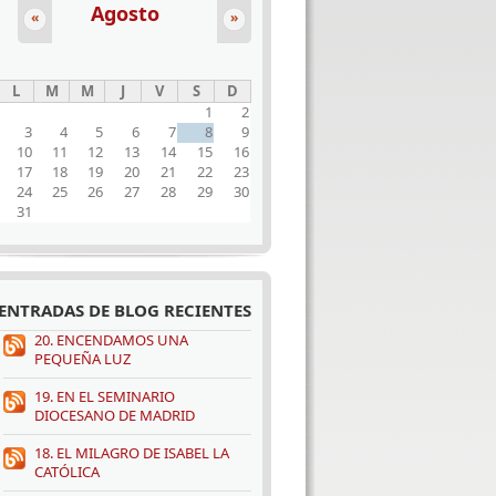
Agosto
«
»
L
M
M
J
V
S
D
1
2
3
4
5
6
7
8
9
10
11
12
13
14
15
16
17
18
19
20
21
22
23
24
25
26
27
28
29
30
31
ENTRADAS DE BLOG RECIENTES
20. ENCENDAMOS UNA
PEQUEÑA LUZ
19. EN EL SEMINARIO
DIOCESANO DE MADRID
18. EL MILAGRO DE ISABEL LA
CATÓLICA