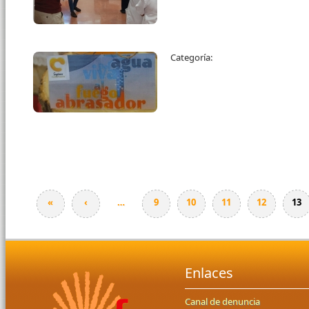
Categoría:
«
‹
…
9
10
11
12
13
Enlaces
Canal de denuncia