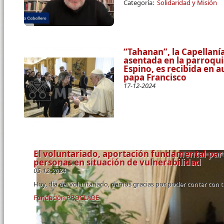
Categoría:
Solidaridad y Misión
“Tahanan”, la Capellanía
asentada en la parroqu
Espino, es recibida en a
papa Francisco
17-12-2024
El voluntariado, aportación fundamental par
personas en situación de vulnerabilidad
05-12-2024
Hoy, día del voluntariado, damos gracias por poder contar con 
Fundación PROCLADE