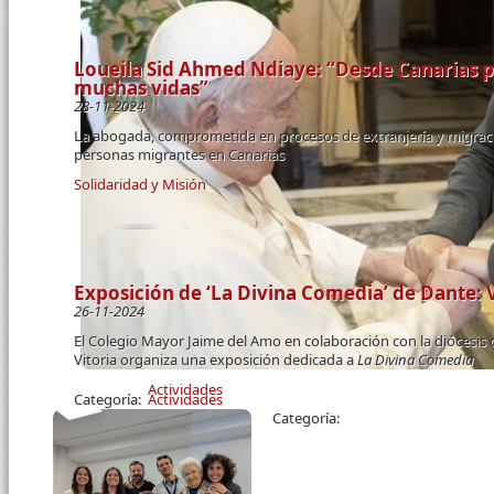
Loueila Sid Ahmed Ndiaye: “Desde Canarias
muchas vidas”
28-11-2024
La abogada, comprometida en procesos de extranjería y migracio
personas migrantes en Canarias
Solidaridad y Misión
Exposición de ‘La Divina Comedia’ de Dante: Vo
26-11-2024
El Colegio Mayor Jaime del Amo en colaboración con la diócesis 
Vitoria organiza una exposición dedicada a
La Divina Comedia
Actividades
Categoría:
Actividades
Categoría: