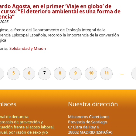
rdo Agosta, en el primer ‘Viaje en globo’ de
 curso: “El deterioro ambiental es una forma de
encia”
-2025
igioso, al frente del Departamento de Ecología Integral de la
encia Episcopal Española, recordó la importancia de la conversión
gica
oría:
Solidaridad y Misión
5
6
7
8
9
10
11
…
nlaces
Nuestra dirección
nal de denuncia
Misioneros Claretianos
otocolo de prevención y
Provincia de Santiago
tuación frente al acoso laboral,
C/ Clara del Rey 6
xual, por razón de sexo y/o
28002 MADRID (ESPAÑA)