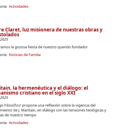
oría:
Actividades
e Claret, luz misionera de nuestras obras y
stolados
-2025
ramos la gozosa fiesta de nuestro querido fundador
oría:
Noticias de Familia
tain, la hermenéutica y el diálogo: el
nismo cristiano en el siglo XXI
-2025
go Filosófico’ propone una reflexión sobre la vigencia del
iento de J. Maritain, en diálogo con las tensiones teológicas y
cas de nuestro tiempo
oría:
Actividades