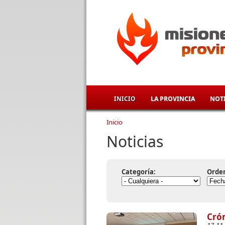
Pasar al contenido principal
INICIO
LA PROVINCIA
NOTI
Inicio
Se encuentra usted aqu
Noticias
Categoría:
Orde
Crón