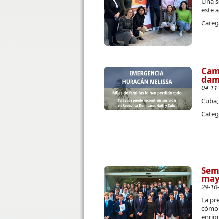
Una se
este a
Categ
Camp
damn
04-11
Cuba, 
Categ
Sema
may
29-10
La pre
cómo l
enriqu