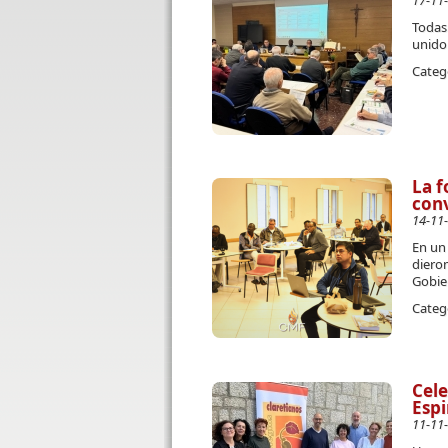
17-11
Todas
unido
Categ
La 
conv
14-11
En un
diero
Gobie
Categ
Cele
Espi
11-11