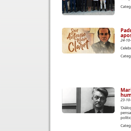
Categ
Padr
apo
24-10
Celeb
Categ
Mari
huma
23-10
‘Diálo
pensam
políti
Categ