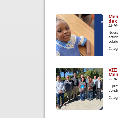
Memo
de c
22-10
Nuest
activi
colab
Categ
VIII
Men
20-10
El pro
donde
Categ