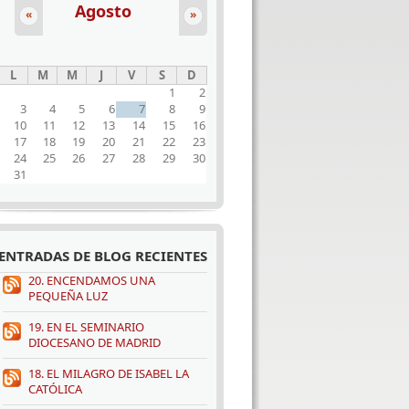
Agosto
«
»
L
M
M
J
V
S
D
1
2
3
4
5
6
7
8
9
10
11
12
13
14
15
16
17
18
19
20
21
22
23
24
25
26
27
28
29
30
31
ENTRADAS DE BLOG RECIENTES
20. ENCENDAMOS UNA
PEQUEÑA LUZ
19. EN EL SEMINARIO
DIOCESANO DE MADRID
18. EL MILAGRO DE ISABEL LA
CATÓLICA