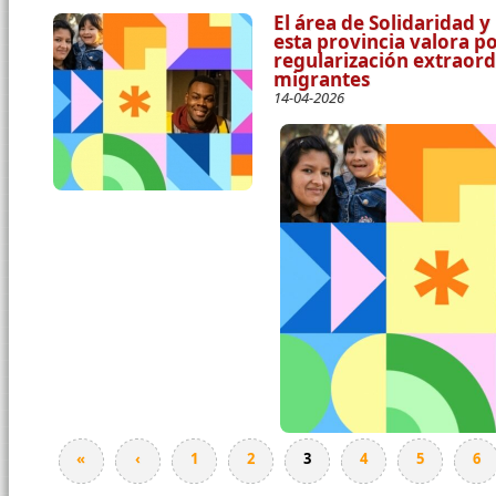
El área de Solidaridad y
esta provincia valora p
regularización extraord
migrantes
14-04-2026
Páginas
«
‹
1
2
3
4
5
6