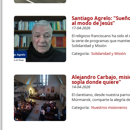
Santiago Agrelo: “Sueñ
al modo de Jesús”
17-04-2026
El religioso franciscano ha sido el
la serie de programas que mantie
Solidaridad y Misión
Categoría:
Solidaridad y Misión
Alejandro Carbajo, misi
sopla donde quiere”
14-04-2026
El claretiano, desde nuestra parr
Múrmansk, comparte la alegría de 
Categoría:
Nuestros misioneros