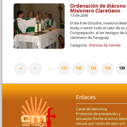
Ordenación de diácono 
Misionero Claretiano
13-09-2006
El día 8 de Octubre, nuestros Beat
duda, a sentir todo el calor de su
Congregación, al ser testigos de 
claretiano de Paraguay
Categoría:
Noticias de Familia
«
‹
…
131
132
133
134
135
Páginas
Enlaces
Canal de denuncia
Protocolo de prevención y
actuación frente al acoso labor
sexual, por razón de sexo y/o