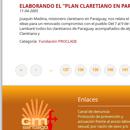
ELABORANDO EL “PLAN CLARETIANO EN PA
11-04-2005
Joaquín Medina, misionero claretiano en Paraguay, nos relata el
ideas para un renovado compromiso con el pueblo Del 7 al 9 de
Lambaré todos los claretianos de Paraguay acompañados de alg
Claretiana y
Categoría:
Fundación PROCLADE
«
‹
…
137
138
139
140
141
Páginas
Enlaces
Canal de denuncia
Protocolo de prevención y
actuación frente al acoso labor
sexual, por razón de sexo y/o