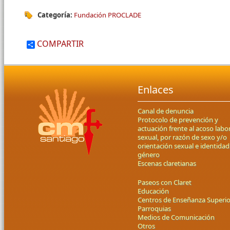
Categoría:
Fundación PROCLADE
COMPARTIR
Enlaces
Canal de denuncia
Protocolo de prevención y
actuación frente al acoso labor
sexual, por razón de sexo y/o
orientación sexual e identidad
género
Escenas claretianas
Paseos con Claret
Educación
Centros de Enseñanza Superio
Parroquias
Medios de Comunicación
Otros