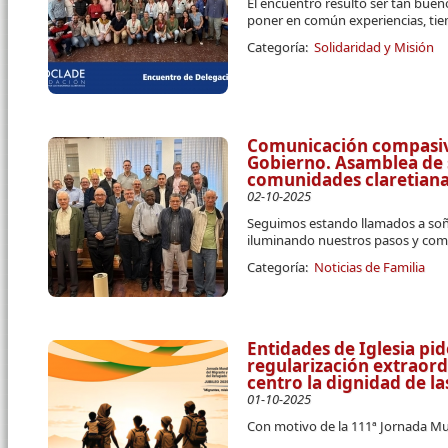
El encuentro resultó ser tan bue
poner en común experiencias, tiem
Categoría:
Solidaridad y Misión
Comunicación compasiva
Gobierno. Asamblea de 
comunidades claretiana
02-10-2025
Seguimos estando llamados a soñar
iluminando nuestros pasos y co
Categoría:
Noticias de Familia
Entidades de Iglesia pi
regularización extraord
centro la dignidad de l
01-10-2025
Con motivo de la 111ª Jornada Mu