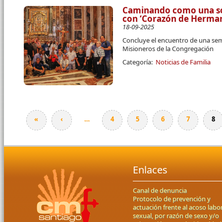
Caminando como una so
con ‘Corazón de Herma
18-09-2025
Concluye el encuentro de una s
Misioneros de la Congregación
Categoría:
Noticias de Familia
«
‹
…
4
5
6
7
8
Páginas
Enlaces
Canal de denuncia
Protocolo de prevención y
actuación frente al acoso labor
sexual, por razón de sexo y/o