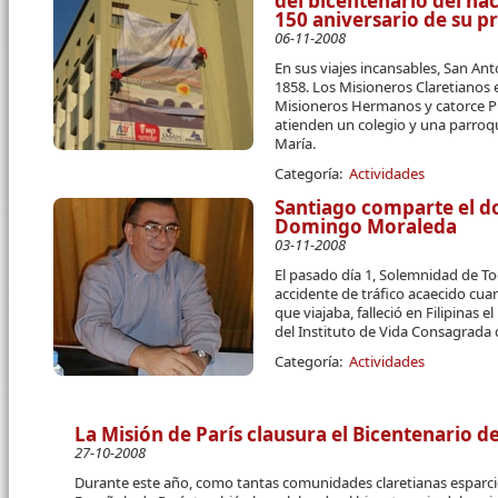
del bicentenario del nac
150 aniversario de su p
06-11-2008
En sus viajes incansables, San An
1858. Los Misioneros Claretianos 
Misioneros Hermanos y catorce Pre
atienden un colegio y una parro
María.
Categoría:
Actividades
Santiago comparte el do
Domingo Moraleda
03-11-2008
El pasado día 1, Solemnidad de T
accidente de tráfico acaecido cu
que viajaba, falleció en Filipinas
del Instituto de Vida Consagrada d
Categoría:
Actividades
La Misión de París clausura el Bicentenario del
27-10-2008
Durante este año, como tantas comunidades claretianas esparcid