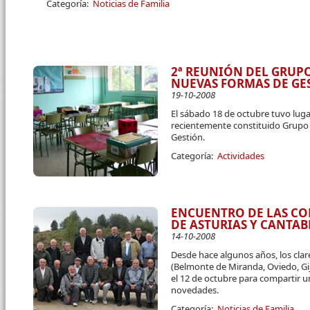
Categoría:
Noticias de Familia
2ª REUNIÓN DEL GRUP
NUEVAS FORMAS DE GE
19-10-2008
El sábado 18 de octubre tuvo luga
recientemente constituido Grupo
Gestión.
Categoría:
Actividades
ENCUENTRO DE LAS C
DE ASTURIAS Y CANTAB
14-10-2008
Desde hace algunos años, los cla
(Belmonte de Miranda, Oviedo, Gij
el 12 de octubre para compartir u
novedades.
Categoría:
Noticias de Familia