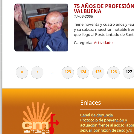
75 AÑOS DE PROFESIÓN
VALBUENA
17-08-2008
Tiene noventa y cuatro años y -a
y su cabeza muestran notable fre
que llegó al Postulantado de San
Categoría:
Actividades
«
‹
…
123
124
125
126
127
Páginas
Enlaces
Canal de denuncia
Protocolo de prevención y
actuación frente al acoso labor
sexual, por razón de sexo y/o