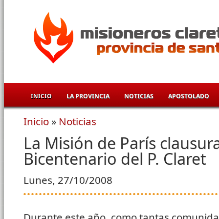
Pasar al contenido principal
INICIO
LA PROVINCIA
NOTICIAS
APOSTOLADO
Inicio
»
Noticias
Se encuentra usted aquí
La Misión de París clausura
Bicentenario del P. Claret
Lunes, 27/10/2008
Durante este año, como tantas comunida