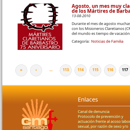
Agosto, un mes muy cla
de los Mártires de Barb
13-08-2010
Durante el mes de agosto muchas
con los Misioneros Claretianos (C
del mundo es tiempo de vacación
Categoría:
Noticias de Familia
«
‹
…
113
114
115
116
117
Páginas
Enlaces
Canal de denuncia
Protocolo de prevención y
actuación frente al acoso labor
sexual, por razón de sexo y/o