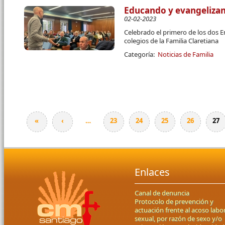
Educando y evangelizan
02-02-2023
Celebrado el primero de los dos E
colegios de la Familia Claretiana
Categoría:
Noticias de Familia
«
‹
…
23
24
25
26
27
Páginas
Enlaces
Canal de denuncia
Protocolo de prevención y
actuación frente al acoso labor
sexual, por razón de sexo y/o