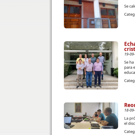
Se cal
Categ
Echa
cris
19-09
Se ha 
para e
educa
Categ
Reor
18-09
La pró
el dis
Categ