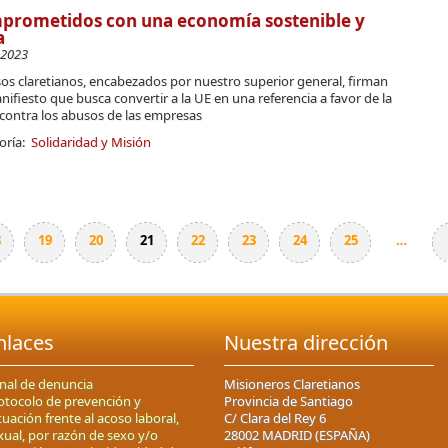
prometidos con una economía sostenible y
a
-2023
os claretianos, encabezados por nuestro superior general, firman
ifiesto que busca convertir a la UE en una referencia a favor de la
 contra los abusos de las empresas
oría:
Solidaridad y Misión
8
19
20
21
22
23
24
25
…
nlaces
Nuestra dirección
nal de denuncia
Misioneros Claretianos
otocolo de prevención y
Provincia de Santiago
tuación frente al acoso laboral,
C/ Clara del Rey 6
xual, por razón de sexo y/o
28002 MADRID (ESPAÑA)