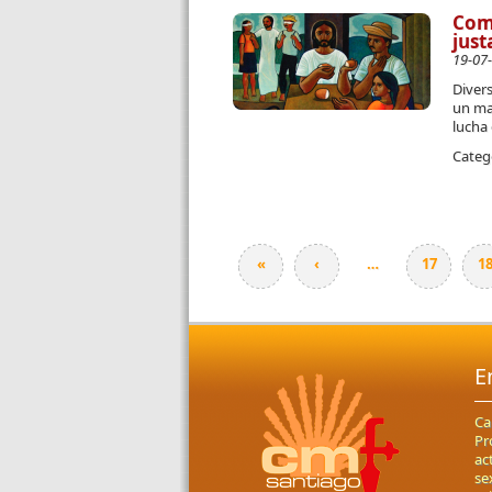
Com
just
19-07
Divers
un man
lucha
Categ
«
‹
…
17
1
Páginas
E
Ca
Pr
ac
se