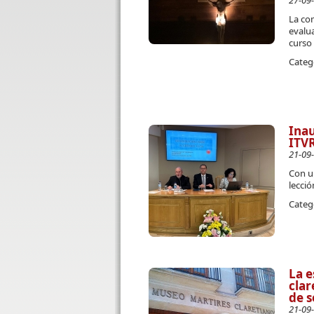
27-09
La co
evalua
curso
Categ
Inau
ITV
21-09
Con un
lecció
Categ
La e
clar
de 
21-09