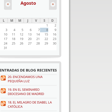
Agosto
«
»
L
M
M
J
V
S
D
1
2
3
4
5
6
7
8
9
10
11
12
13
14
15
16
17
18
19
20
21
22
23
24
25
26
27
28
29
30
31
ENTRADAS DE BLOG RECIENTES
20. ENCENDAMOS UNA
PEQUEÑA LUZ
19. EN EL SEMINARIO
DIOCESANO DE MADRID
18. EL MILAGRO DE ISABEL LA
CATÓLICA