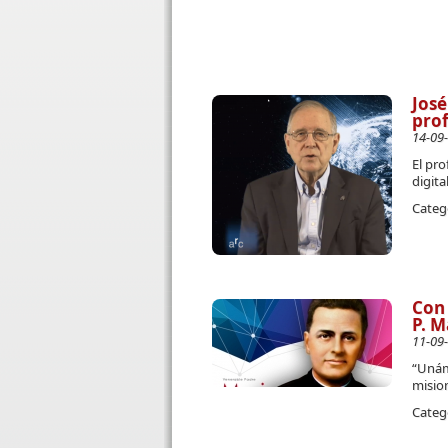
José
prof
14-09
El pro
digita
Categ
Con 
P. M
11-09
“Unám
mision
Categ