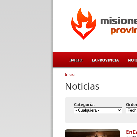
Pasar al contenido principal
INICIO
LA PROVINCIA
NOTI
Inicio
Se encuentra usted aqu
Noticias
Categoría:
Orde
EnCA