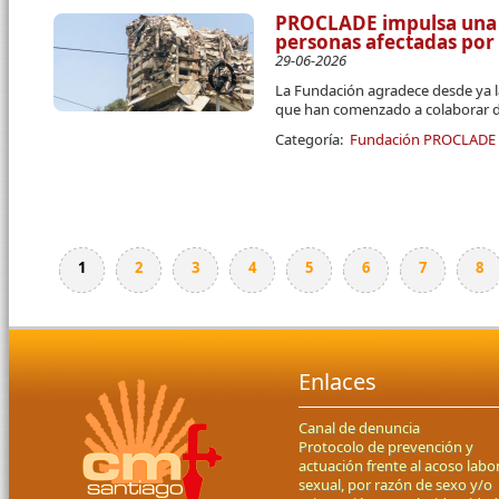
PROCLADE impulsa una 
personas afectadas por
29-06-2026
La Fundación agradece desde ya l
que han comenzado a colaborar d
Categoría:
Fundación PROCLADE
1
2
3
4
5
6
7
8
Páginas
Enlaces
Canal de denuncia
Protocolo de prevención y
actuación frente al acoso labor
sexual, por razón de sexo y/o