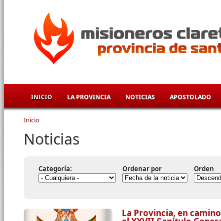
Pasar al contenido principal
INICIO
LA PROVINCIA
NOTICIAS
APOSTOLADO
Inicio
Se encuentra usted aquí
Noticias
Categoría:
Ordenar por
Orden
La Provincia, en camino