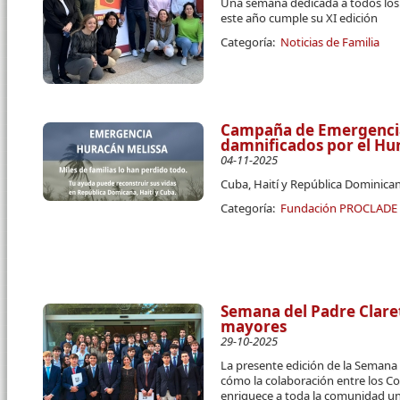
Una semana dedicada a todos los c
este año cumple su XI edición
Categoría:
Noticias de Familia
Campaña de Emergencia 
damnificados por el Hu
04-11-2025
Cuba, Haití y República Dominican
Categoría:
Fundación PROCLADE
Semana del Padre Claret
mayores
29-10-2025
La presente edición de la Semana 
cómo la colaboración entre los Co
enriquece a toda la comunidad uni