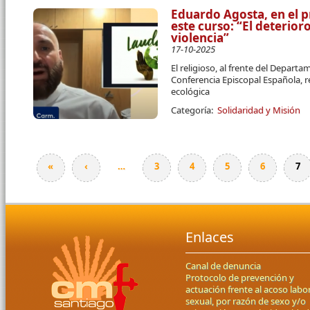
Eduardo Agosta, en el p
este curso: “El deterio
violencia”
17-10-2025
El religioso, al frente del Departa
Conferencia Episcopal Española, r
ecológica
Categoría:
Solidaridad y Misión
«
‹
…
3
4
5
6
7
Páginas
Enlaces
Canal de denuncia
Protocolo de prevención y
actuación frente al acoso labor
sexual, por razón de sexo y/o