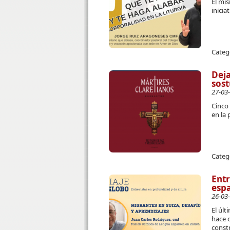
El mis
inicia
Categ
Deja
sost
27-03
Cinco 
en la 
Categ
Entr
espa
26-03
El últ
hace d
const