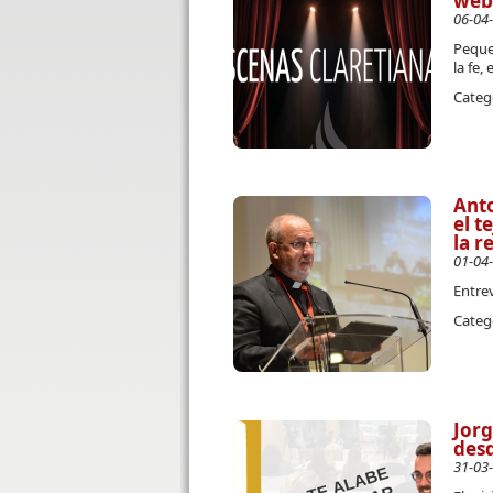
web
06-04
Peque
la fe,
Categ
Anto
el t
la r
01-04
Entre
Categ
Jorg
desd
31-03