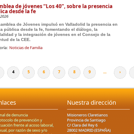
blea de jóvenes “Los 40”, sobre la presencia
ica desde la fe
-2026
amblea de Jóvenes impulsó en Valladolid la presencia en
da pública desde la fe, fomentando el diálogo, la
alidad y la integración de jóvenes en el Consejo de la
tud de la CEE.
oría:
Noticias de Familia
4
5
6
7
8
9
…
›
nlaces
Nuestra dirección
nal de denuncia
Misioneros Claretianos
otocolo de prevención y
Provincia de Santiago
tuación frente al acoso laboral,
C/ Clara del Rey 6
xual, por razón de sexo y/o
28002 MADRID (ESPAÑA)