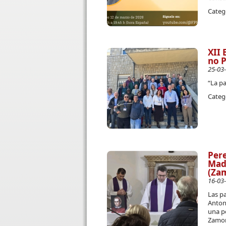
Categ
XII 
no P
25-03
“La p
Categ
Pere
Madr
(Za
16-03
Las p
Antoni
una p
Zamor