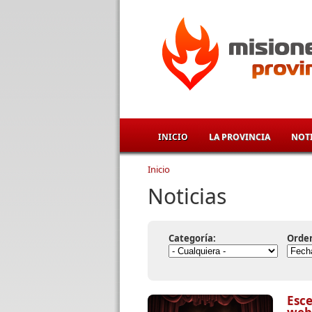
Pasar al contenido principal
INICIO
LA PROVINCIA
NOTI
Inicio
Se encuentra usted aqu
Noticias
Categoría:
Orde
Esce