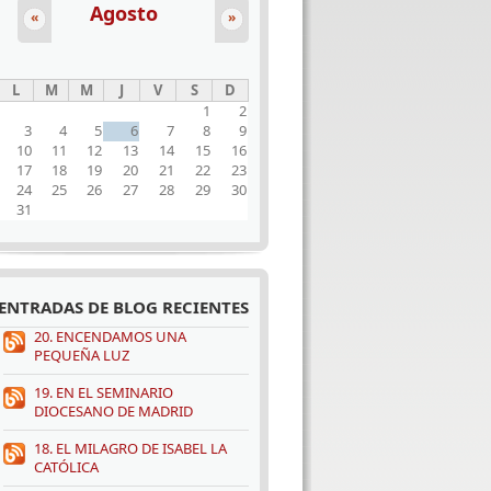
Agosto
«
»
L
M
M
J
V
S
D
1
2
3
4
5
6
7
8
9
10
11
12
13
14
15
16
17
18
19
20
21
22
23
24
25
26
27
28
29
30
31
ENTRADAS DE BLOG RECIENTES
20. ENCENDAMOS UNA
PEQUEÑA LUZ
19. EN EL SEMINARIO
DIOCESANO DE MADRID
18. EL MILAGRO DE ISABEL LA
CATÓLICA