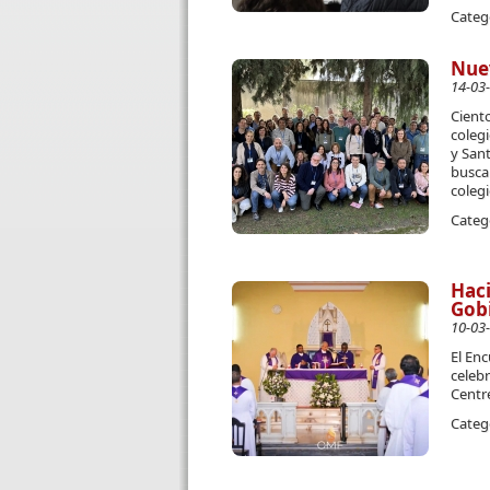
Categ
Nuev
14-03
Ciento
colegi
y Sant
busca
coleg
Categ
Haci
Gobi
10-03
El En
celebr
Centr
Categ