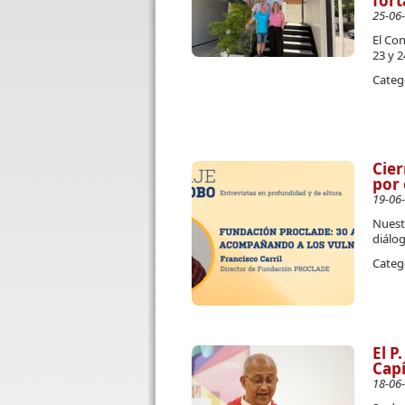
fort
25-06
El Con
23 y 2
Categ
Cier
por 
19-06
Nuest
diálog
Categ
El P
Capí
18-06