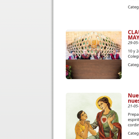
Categ
CLA
MAY
29-05
10 y 
Coleg
Categ
Nuev
nues
21-05
Prepa
espir
cordi
Categ