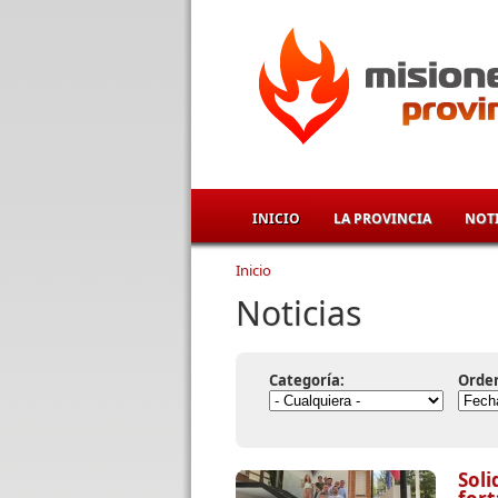
Pasar al contenido principal
INICIO
LA PROVINCIA
NOTI
Inicio
Se encuentra usted aqu
Noticias
Categoría:
Orde
Soli