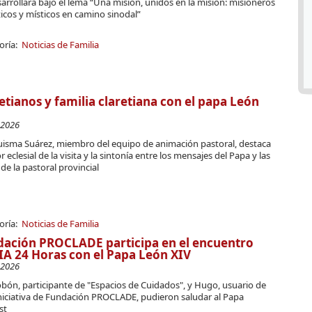
arrollará bajo el lema “Una misión, unidos en la misión: misioneros
icos y místicos en camino sinodal”
oría:
Noticias de Familia
etianos y familia claretiana con el papa León
-2026
Luisma Suárez, miembro del equipo de animación pastoral, destaca
or eclesial de la visita y la sintonía entre los mensajes del Papa y las
 de la pastoral provincial
oría:
Noticias de Familia
ación PROCLADE participa en el encuentro
A 24 Horas con el Papa León XIV
-2026
bón, participante de "Espacios de Cuidados", y Hugo, usuario de
iniciativa de Fundación PROCLADE, pudieron saludar al Papa
st