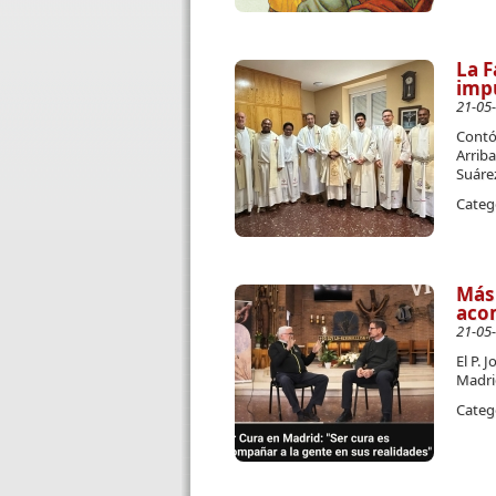
La F
impu
21-05
Contó 
Arriba
Suáre
Categ
Más 
acom
21-05
El P. 
Madri
Categ