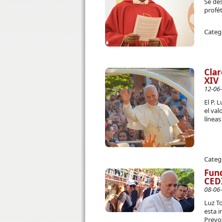
Se des
profét
Categ
Clar
XIV
12-06
El P. 
el val
líneas
Categ
Fund
CEDI
08-06
Luz To
esta 
Prevo