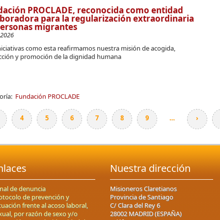
dación PROCLADE, reconocida como entidad
boradora para la regularización extraordinaria
personas migrantes
-2026
niciativas como esta reafirmamos nuestra misión de acogida,
cción y promoción de la dignidad humana
oría:
Fundación PROCLADE
4
5
6
7
8
9
…
›
nlaces
Nuestra dirección
nal de denuncia
Misioneros Claretianos
otocolo de prevención y
Provincia de Santiago
tuación frente al acoso laboral,
C/ Clara del Rey 6
xual, por razón de sexo y/o
28002 MADRID (ESPAÑA)