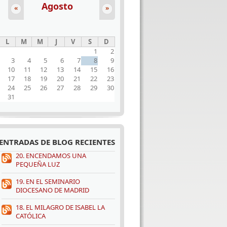
Agosto
«
»
L
M
M
J
V
S
D
1
2
3
4
5
6
7
8
9
10
11
12
13
14
15
16
17
18
19
20
21
22
23
24
25
26
27
28
29
30
31
ENTRADAS DE BLOG RECIENTES
20. ENCENDAMOS UNA
PEQUEÑA LUZ
19. EN EL SEMINARIO
DIOCESANO DE MADRID
18. EL MILAGRO DE ISABEL LA
CATÓLICA