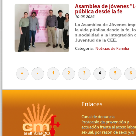
Asamblea de jóvenes “Lo
pública desde la fe
10-03-2026
La Asamblea de Jóvenes impul
la vida pública desde la fe, 
sinodalidad y la integración 
Juventud de la CEE.
Categoría:
Noticias de Familia
«
‹
1
2
3
4
5
6
Páginas
Enlaces
Canal de denuncia
Protocolo de prevención y
actuación frente al acoso labor
sexual, por razón de sexo y/o